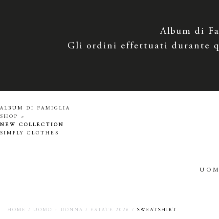
Album di Fam
Gli ordini effettuati durante q
ALBUM DI FAMIGLIA
SHOP >
NEW COLLECTION
SIMPLY CLOTHES
UOM
HOME
/
UOMO + DONNA
/
ESTATE 2026
/
SWEATSHIRT