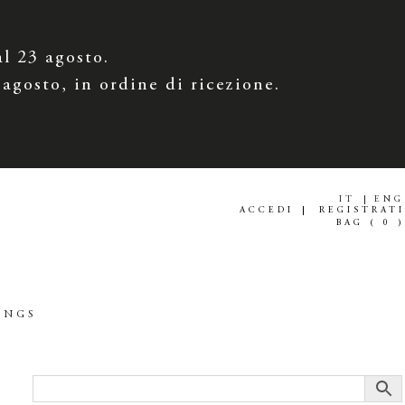
al 23 agosto.
 agosto, in ordine di ricezione.
.
IT
ENG
ACCEDI
REGISTRATI
BAG (
0
)
INGS